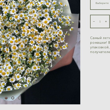
Выберите 
Самый летн
ромашки! 
упаковкой
получател