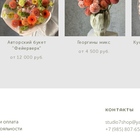
Авторский букет
Георгины микс
Ку
"Фейерверк"
от 4 500 pуб.
от 12 000 pуб.
КОНТАКТЫ
studio7shop@ya
и оплата
ояльности
+7 (985) 807-6