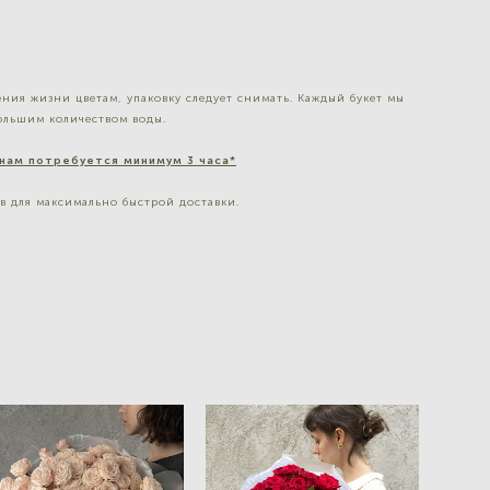
ния жизни цветам, упаковку следует снимать. Каждый букет мы
большим количеством воды.
 нам потребуется минимум 3 часа*
ов для максимально быстрой доставки.